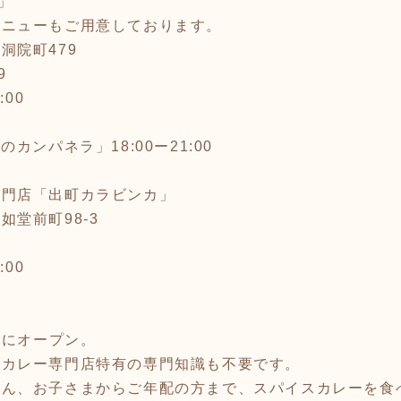
」
メニューもご用意しております。
洞院町479
9
:00
カンパネラ」18:00ー21:00
専門店「出町カラビンカ」
堂前町98-3
:00
柳にオープン。
、カレー専門店特有の専門知識も不要です。
ろん、お子さまからご年配の方まで、スパイスカレーを食