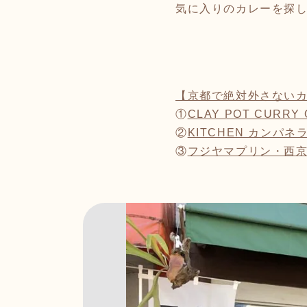
気に入りのカレーを探
【京都で絶対外さないカ
①
CLAY POT CURR
②
KITCHEN カンパ
③
フジヤマプリン・西