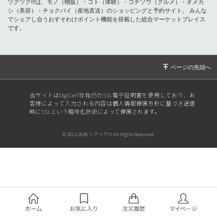
ツクツク!!!は、モノ（物販）・コト（体験）・ゴチソウ（グルメ）・オメカ
シ（美容）・チョクバイ（産地直送）のショッピングと予約サイト。
みんな
でシェアし合うおすそわけポイント機能を搭載した総合マーケットプレイス
です。
当サイトはDigiCert社発行のSSL電子証明書を使用しており、お
客様によって入力される内容は個人情報保護方針に基づき送信
時にSSLという暗号化技術によって保護されます。
© 2012-2026 ツクツク!!! All Rights Reserved.