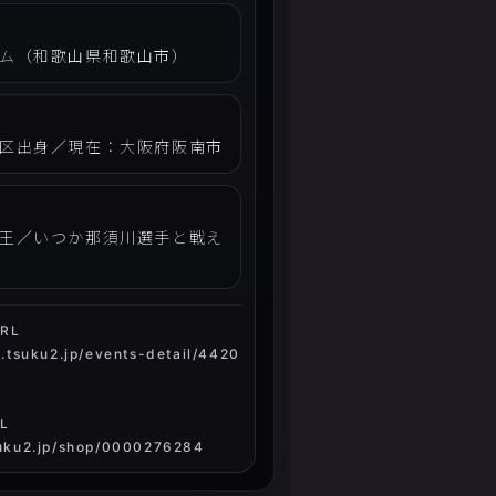
ム（和歌山県和歌山市）
区出身／現在：大阪府阪南市
王／いつか那須川選手と戦え
RL
et.tsuku2.jp/events-detail/4420
L
tsuku2.jp/shop/0000276284