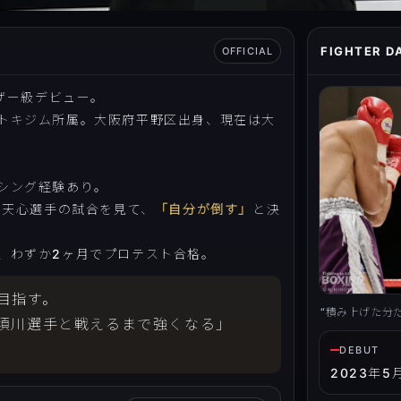
FIGHTER D
OFFICIAL
ェザー級デビュー。
トキジム所属。大阪府平野区出身、現在は大
シング経験あり。
川天心選手の試合を見て、
「自分が倒す」
と決
、わずか2ヶ月でプロテスト合格。
目指す。
“積み上げた分
須川選手と戦えるまで強くなる」
DEBUT
2023年