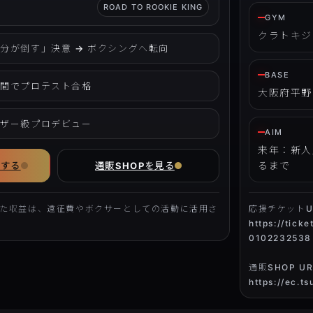
ROAD TO ROOKIE KING
GYM
クラトキジ
分が倒す」決意 → ボクシングへ転向
BASE
期間でプロテスト合格
大阪府平野
ェザー級プロデビュー
AIM
来年：新人
るまで
援する
通販SHOPを見る
いた収益は、遠征費やボクサーとしての活動に活用さ
応援チケットU
https://tick
0102232538
通販SHOP UR
https://ec.