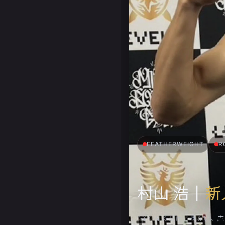
FEATHERWEIGHT
R
村山 浩｜
新
“強くなるだけじゃない。応