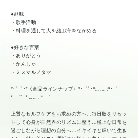
●趣味
・歌手活動
・料理を通して人を結ぶ海をながめる
●好きな言葉
・ありがとう
・かんしゃ
・ミスマルノタマ
*･゜ﾟ･*〈商品ラインナップ〉*･゜ﾟ･*:.｡..｡.:*･゜
*･゜ﾟ･*:.｡..｡.:*･゜
上質なセルフケアをお求めの方へ…毎日脳をリセッ
トして心身が自然界のリズムに整う…極上な日常を
過ごしながら理想の自分へ…イキイキと輝いて生き