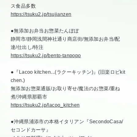
ス食品多数
https://tsuku2.jp/tsujianzen
●無添加お弁当お惣菜たんぽぽ
静岡市/静岡浅間神社通り商店街/無添加お弁当/配
達/仕出し/特注
https://tsuku2.jp/bento-tanpopo
●『Lacoo kitchen...(ラクーキッチン)』(旧楽ロビkit
chen.)
無添加お惣菜通販/お取り寄せ/魔法のお惣菜/重ね
煮/沖縄県那覇市
https://tsuku2.jp/lacoo_kitchen
●沖縄県浦添市の本格イタリアン『SecondoCasa/
セコンドカーサ』