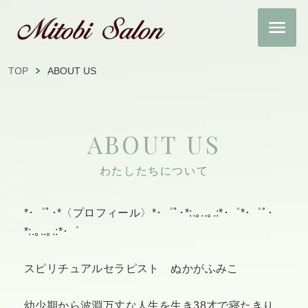
TOP
ABOUT US
ABOUT US
わたしたちについて
*･゜ﾟ･*〈プロフィール〉*･゜ﾟ･*:.｡..｡.:*･゜*･゜ﾟ･
*:.｡..｡.:*･゜
スピリチュアルセラピスト ぬかがふみこ
幼少期から波淵万丈な人生を生き38才で寝たきり