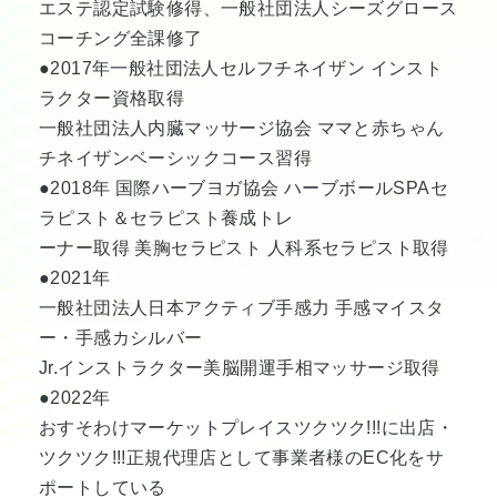
エステ認定試験修得、一般社団法人シーズグロース
コーチング全課修了
●2017年一般社団法人セルフチネイザン インスト
ラクター資格取得
一般社団法人内臓マッサージ協会 ママと赤ちゃん
チネイザンベーシックコース習得
●2018年 国際ハーブヨガ協会 ハーブボールSPAセ
ラピスト＆セラピスト養成トレ
ーナー取得 美胸セラピスト 人科系セラピスト取得
●2021年
一般社団法人日本アクティブ手感力 手感マイスタ
ー・手感カシルバー
Jr.インストラクター美脳開運手相マッサージ取得
●2022年
おすそわけマーケットプレイスツクツク!!!に出店・
ツクツク!!!正規代理店として事業者様のEC化をサ
ポートしている