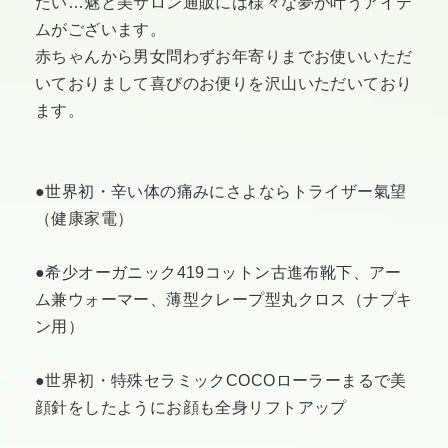
たい…魅と美サロン通販には様々な夢が叶うアイテ
ムがございます。
赤ちゃんから男女問わずお年寄りまでお使いいただ
いておりまして喜びのお便りを沢山いただいており
ます。
●世界初・辛い体の痛みにさよならトライザー氣望
（健康家電）
●希少オーガニック419コットン古進布靴下、アー
ム兼ウォーマー、薄型クレープ型丸クロス（ナプキ
ン用）
●世界初・特殊セラミックCOCOローラーまるで美
顔針をしたようにお顔も全身リフトアップ