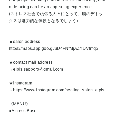
n detoxing can be an appealing experience.
(ストレス社会で頑張る人々にとって、脳のデトッ
クスは魅力的な体験となるでしょう)
★salon address
https://maps.app.goo.gl/uD4FNfMjAZYDVfmq5
★contact mail address
→
elpis.sapporo@gmail.com
★Instagram
→
https://www.instagram.com/healing_salon_elpis
《MENU》
●Access Base