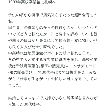
1993年高校卒業後に札幌へ
子供の頃から健康で病気知らずだった超田舎育ちの
私。
田舎育ちの影響なのか只の性質なのか、いつも心の
中で《どうせ私なんか…》と将来を諦め、いつも親
や周りの目ばかりを気にして振る舞う変に物わかり
も良く大人びた子供時代でした。
中高時代は地元旅館のバイトに明け暮れる日々。
その中で人と接する接客業に魅力を感じ、高校卒業
後は千秋庵製菓(お菓子の販売員)→コムサデモード
(服の販売員)として30代半ばまでは接客を楽しみな
がら『仕事が生きがい』の忙しい日々を過ごしてい
ました。
結婚してススキノで夫婦で小さな居酒屋を営みなが
ら迎えた30代後半。