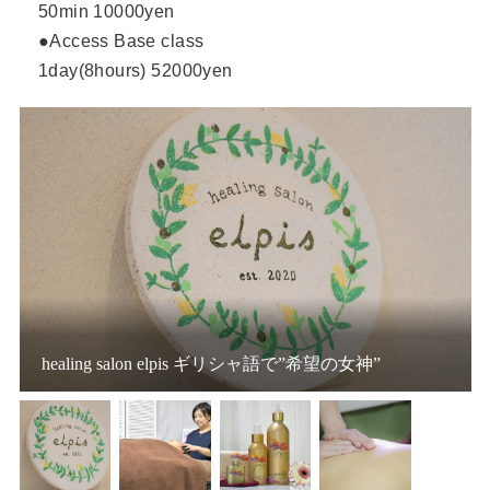
50min 10000yen
●Access Base class
1day(8hours) 52000yen
healing salon elpis ギリシャ語で”希望の女神”