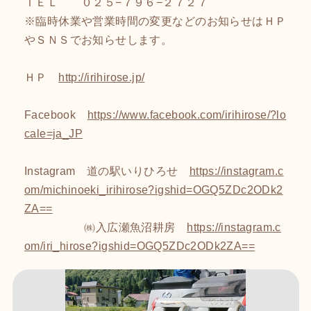
ＴＥＬ ０２５−７９６−２７２７
※臨時休業や営業時間の変更などのお知らせはＨＰ
やＳＮＳでお知らせします。
ＨＰ
http://irihirose.jp/
Facebook
https://www.facebook.com/irihirose/?lo
cale=ja_JP
Instagram 道の駅いりひろせ
https://instagram.c
om/michinoeki_irihirose?igshid=OGQ5ZDc2ODk2
ZA==
㈱入広瀬魚沼耕房
https://instagram.c
om/iri_hirose?igshid=OGQ5ZDc2ODk2ZA==