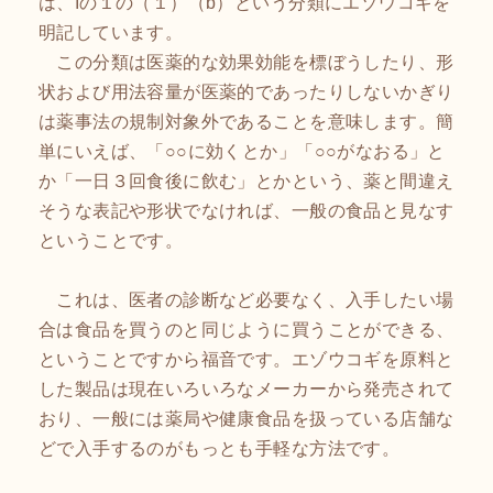
は、Iの１の（１）（b）という分類にエゾウコギを
明記しています。
この分類は医薬的な効果効能を標ぼうしたり、形
状および用法容量が医薬的であったりしないかぎり
は薬事法の規制対象外であることを意味します。簡
単にいえば、「○○に効くとか」「○○がなおる」と
か「一日３回食後に飲む」とかという、薬と間違え
そうな表記や形状でなければ、一般の食品と見なす
ということです。
これは、医者の診断など必要なく、入手したい場
合は食品を買うのと同じように買うことができる、
ということですから福音です。エゾウコギを原料と
した製品は現在いろいろなメーカーから発売されて
おり、一般には薬局や健康食品を扱っている店舗な
どで入手するのがもっとも手軽な方法です。