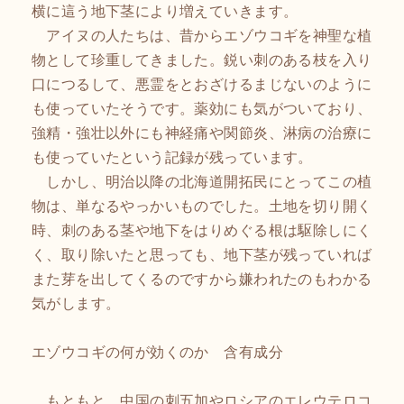
横に這う地下茎により増えていきます。
アイヌの人たちは、昔からエゾウコギを神聖な植
物として珍重してきました。鋭い刺のある枝を入り
口につるして、悪霊をとおざけるまじないのように
も使っていたそうです。薬効にも気がついており、
強精・強壮以外にも神経痛や関節炎、淋病の治療に
も使っていたという記録が残っています。
しかし、明治以降の北海道開拓民にとってこの植
物は、単なるやっかいものでした。土地を切り開く
時、刺のある茎や地下をはりめぐる根は駆除しにく
く、取り除いたと思っても、地下茎が残っていれば
また芽を出してくるのですから嫌われたのもわかる
気がします。
エゾウコギの何が効くのか 含有成分
もともと、中国の刺五加やロシアのエレウテロコ