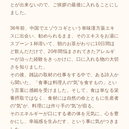
とが出来ないので、ご挨拶の最後に入れることにし
ました。
36年前、中国でエゾウコギという単味漢方薬エキ
スに出会い、勧められるまま、そのエキスをお湯に
スプーン１杯溶いて、朝のお茶がわりに10日間ほ
ど飲んだだけで、20年間悩まされてきたアレルギ
ーが治った経験をきっかけに、口に入れる物の大切
さを知りました。
その後、雑誌の取材の仕事をする中で、ある詩人か
ら聞いた、「食事は料理人の“気”を食すもの」とい
う言葉に感銘を受けました。そして、食は単なる栄
養摂取ではなく、食材には自然の命とともに生産者
の“気”が、料理には作り手の“気”が宿る。
そのエネルギーが口にする者の体を元気に、心を豊
かにし、幸福感を生みだす、という事に気がつきま
した。