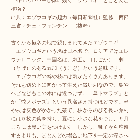
「野生のパワーが体に効くエゾウコギ とはどんな
植物？」
出典：エゾウコギの超力（毎日新聞社）監修：西部
三省／チェ・フォンチン （抜粋）
古くから極寒の地で親しまれてきたエゾウコギ
エゾウコギという名は日本名で、ロシアではエレ
ウテロコック、中国名は、刺五加（しごか）。刺
（とげ）のある五加（うこぎ）という意味です。
エゾウコギの幹や枝には刺がたくさんあります。
それも斜め下に向かって生えた鋭い刺なので、鳥や
ヘビなどもこの木には近づけず、「鳥トマラズ」と
か「蛇ノボラズ」という異名さえ持つほどです。幹
や枝は灰色がかかった茶で、枝からのびる長い葉柄
には５枚の葉を持ち、夏には小さな花をつけ、９月
ころには黒い実をつけます。しかし、種子から増殖
するよりも、ほとんどの場合は地下を一定の深さへ