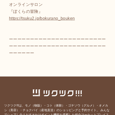
オンラインサロン
『ぼくらの冒険』
https://tsuku2.jp/bokurano_bouken
ーーーーーーーーーーーーーーーーーーーーーーー
ーーーーーーーーーーーーーーーーーーーーーーー
ーーーーーー
ツクツク!!!は、モノ（物販）・コト（体験）・ゴチソウ（グルメ）・オメカ
シ（美容）・チョクバイ（産地直送）のショッピングと予約サイト。
みんな
でシェアし合うおすそわけポイント機能を搭載した総合マーケットプレイス