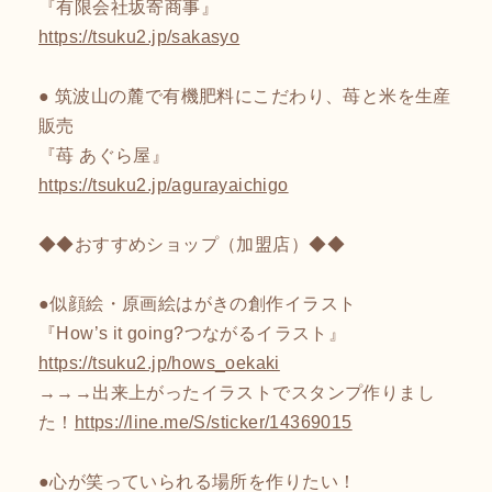
『有限会社坂寄商事』
https://tsuku2.jp/sakasyo
● 筑波山の麓で有機肥料にこだわり、苺と米を生産
販売
『苺 あぐら屋』
https://tsuku2.jp/agurayaichigo
◆◆おすすめショップ（加盟店）◆◆
●似顔絵・原画絵はがきの創作イラスト
『How’s it going?つながるイラスト』
https://tsuku2.jp/hows_oekaki
→→→出来上がったイラストでスタンプ作りまし
た！
https://line.me/S/sticker/14369015
●心が笑っていられる場所を作りたい！