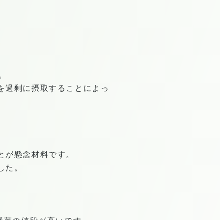
。
を過剰に摂取することによっ
とが懸念材料です。
した。
。