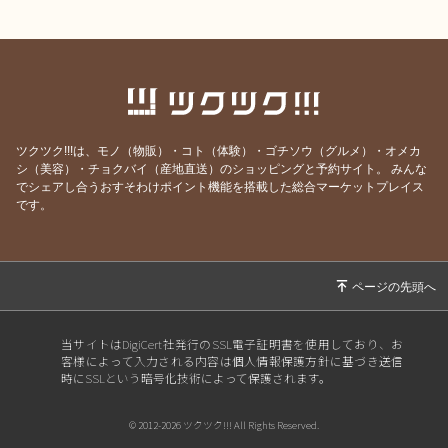
ツクツク!!!は、モノ（物販）・コト（体験）・ゴチソウ（グルメ）・オメカ
シ（美容）・チョクバイ（産地直送）のショッピングと予約サイト。
みんな
でシェアし合うおすそわけポイント機能を搭載した総合マーケットプレイス
です。
当サイトはDigiCert社発行のSSL電子証明書を使用しており、お
客様によって入力される内容は個人情報保護方針に基づき送信
時にSSLという暗号化技術によって保護されます。
© 2012-2026 ツクツク!!! All Rights Reserved.