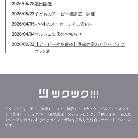
2026/05/28
本日開催
2026/05/23
子どものアトピー相談室 開催
2026/04/05
⭐️お礼のメッセージとご案内⭐️
2026/04/04
マルシェ出店のお知らせ
2026/03/23
【アトピー性皮膚炎】季節の変わり目ケアオス
スメ3選
2026/02/21
本日マルシェ出店のお知らせ
2026/01/18
メルマガ登録プレゼント発送について
2026/01/17
メルマガ登録プレゼント発送について
2026/01/01
【新年のご挨拶】
2025/12/29
お詫びとプレゼント送付について。
ツクツク!!!は、モノ（物販）・コト（体験）・ゴチソウ（グルメ）・オメカ
シ（美容）・チョクバイ（産地直送）のショッピングと予約サイト。
みんな
でシェアし合うおすそわけポイント機能を搭載した総合マーケットプレイス
です。