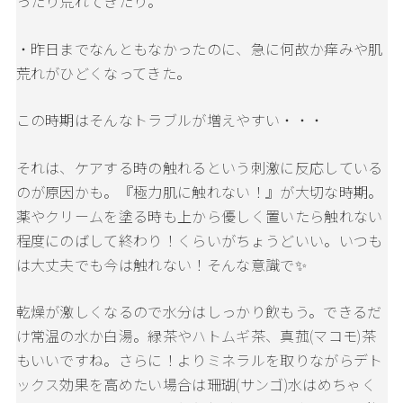
ったり荒れてきたり。
・昨日までなんともなかったのに、急に何故か痒みや肌
荒れがひどくなってきた。
この時期はそんなトラブルが増えやすい・・・
それは、ケアする時の触れるという刺激に反応している
のが原因かも。『極力肌に触れない！』が大切な時期。
薬やクリームを塗る時も上から優しく置いたら触れない
程度にのばして終わり！くらいがちょうどいい。いつも
は大丈夫でも今は触れない！そんな意識で✨
乾燥が激しくなるので水分はしっかり飲もう。できるだ
け常温の水か白湯。緑茶やハトムギ茶、真菰(マコモ)茶
もいいですね。さらに！よりミネラルを取りながらデト
ックス効果を高めたい場合は珊瑚(サンゴ)水はめちゃく