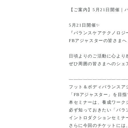
【ご案内】
5
月
21
日開催｜
5
月
21
日開催
✨
『バランスケアテクノロジ
FB
アジャスターの皆さまへ
日頃よりのご活動に心より
ぜひ周囲の皆さまへのシェ
――――――――――――
フット＆ボディバランスア
「
FB
アジャスター」を目指
本セミナーは、養成ワーク
必ず知っておきたい「バラ
イントロダクションセミナ
さらに今回のチケットには