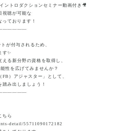
るイントロダクションセミナー動画付き
🎥
日視聴が可能な
なっております！
――――――
ントが付与されるため、
ます
✨
支える新分野の資格を取得し、
可能性を広げてみませんか？
（
FB
）アジャスター」として、
を踏み出しましょう！
――――――
こちら
vents-detail/55711090172182