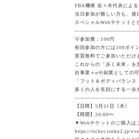
FBA
機構 佐々木代表によ
当日参加が難しい方も、後
スペシャル
Web
チケットと
――――――――――――
💡
参加費：
100
円
初回参加の方には
100
ポイ
実質無料でご参加いただけ
これからの「歩く未来」を
自事業＋
α
や副業としての
「フット＆ボディバランス
多くの人を笑顔にする一歩
――――――――――――
【日時】
5
月
21
日（木）
【時間】
20:00
〜
▼Web
チケットのご購入は
https://ticket.tsuku2.jp/e