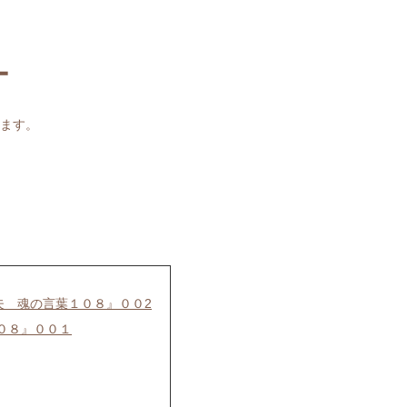
ー
ます。
夫 魂の言葉１０８』００2
０８』００１