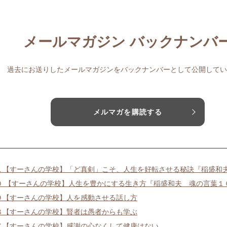
メールマガジン バックナンバ
過去にお送りしたメールマガジンをバックナンバーとして公開してい
メルマガを購読する
１【すーさんの学校】「ど真剣」こそ、人生を好転させる秘訣『稲盛和
０ 【すーさんの学校】人生を豊かにする生き方『稲盛和夫 魂の言葉１
９【すーさんの学校】人を感動させる話し方
８【すーさんの学校】賢者は愚者からも学ぶ
７【すーさんの学校】感謝の心なくして健康はない