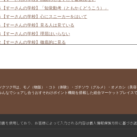
６【すーさんの学校】「知覚動考（ともかくどうこう）」
５【すーさんの学校】心にスニーカーをはいて
４【すーさんの学校】見る人は見ている
３【すーさんの学校】理屈はいらない
２【すーさんの学校】徹底的に見る
１【すーさんの学校】失敗の3要素
０【すーさんの学校】労働ではなく喜働
９【すーさんの学校】物の見方を変える感性
８【すーさんの学校】本気なら口に出して言う
７【すーさんの学校】世界で一番謝る日本人
ツクツク!!!は、モノ（物販）・コト（体験）・ゴチソウ（グルメ）・オメカシ（美
みんなでシェアし合うおすそわけポイント機能を搭載した総合マーケットプレイス
６【すーさんの学校】掃除は最も簡単な修行法
５【すーさんの学校】世渡りの秘宝
４【すーさんの学校】うまい話には裏がある
３【すーさんの学校】縁尋機妙・多逢聖因
L電子証明書を使用しており、お客様によって入力される内容は個人情報保護方針に基づき
２【すーさんの学校】日本の本当の大黒柱は庶民
１【すーさんの学校】現状維持は維持ではない