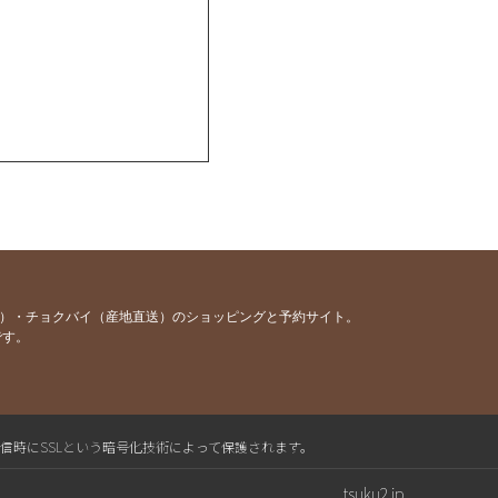
容）・チョクバイ（産地直送）のショッピングと予約サイト。
です。
送信時にSSLという暗号化技術によって保護されます。
tsuku2.jp