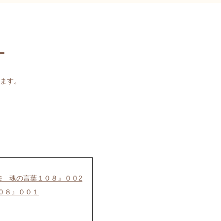
ー
ます。
夫 魂の言葉１０８』００2
０８』００１