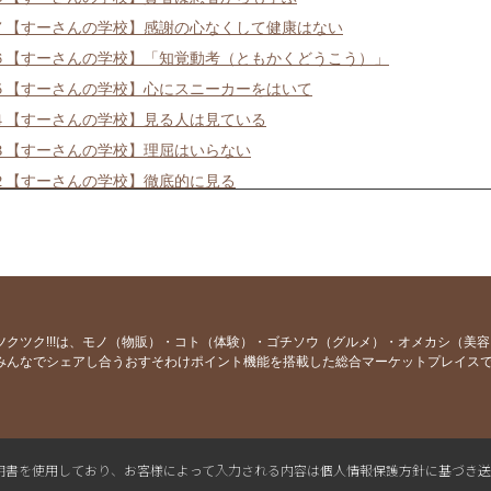
７【すーさんの学校】感謝の心なくして健康はない
６【すーさんの学校】「知覚動考（ともかくどうこう）」
５【すーさんの学校】心にスニーカーをはいて
４【すーさんの学校】見る人は見ている
３【すーさんの学校】理屈はいらない
２【すーさんの学校】徹底的に見る
１【すーさんの学校】失敗の3要素
０【すーさんの学校】労働ではなく喜働
９【すーさんの学校】物の見方を変える感性
８【すーさんの学校】本気なら口に出して言う
７【すーさんの学校】世界で一番謝る日本人
ツクツク!!!は、モノ（物販）・コト（体験）・ゴチソウ（グルメ）・オメカシ（美
みんなでシェアし合うおすそわけポイント機能を搭載した総合マーケットプレイス
６【すーさんの学校】掃除は最も簡単な修行法
５【すーさんの学校】世渡りの秘宝
４【すーさんの学校】うまい話には裏がある
３【すーさんの学校】縁尋機妙・多逢聖因
L電子証明書を使用しており、お客様によって入力される内容は個人情報保護方針に基づき
２【すーさんの学校】日本の本当の大黒柱は庶民