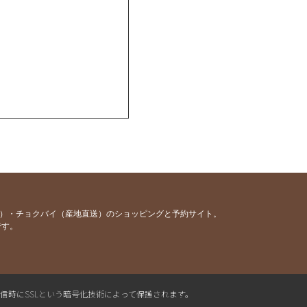
容）・チョクバイ（産地直送）のショッピングと予約サイト。
です。
送信時にSSLという暗号化技術によって保護されます。