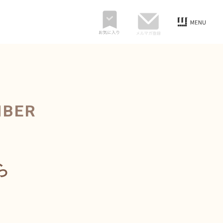
MBER
ら