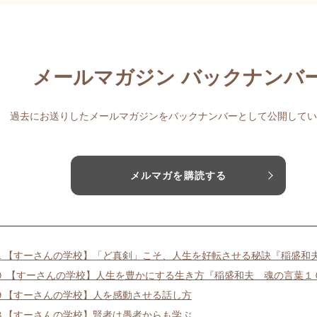
メールマガジン バックナンバ
過去にお送りしたメールマガジンをバックナンバーとして公開してい
メルマガを購読する
１【すーさんの学校】「ど真剣」こそ、人生を好転させる秘訣『稲盛和
０ 【すーさんの学校】人生を豊かにする生き方『稲盛和夫 魂の言葉１
９【すーさんの学校】人を感動させる話し方
８【すーさんの学校】賢者は愚者からも学ぶ