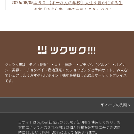
2026/08/05
４６０ 【すーさんの学校】人生を豊かにする生
き方『稲盛和夫 魂の言葉１０８』００１
2026/08/04
４５９【すーさんの学校】人を感動させる話し
方
2026/08/03
４５８【すーさんの学校】賢者は愚者からも学
ぶ
2026/08/02
４５７【すーさんの学校】感謝の心なくして健
康はない
ツクツク!!!は、モノ（物販）・コト（体験）・ゴチソウ（グルメ）・オメカ
2026/08/01
４５６【すーさんの学校】「知覚動考（ともか
シ（美容）・チョクバイ（産地直送）のショッピングと予約サイト。
みんな
でシェアし合うおすそわけポイント機能を搭載した総合マーケットプレイス
くどうこう）」
です。
2026/07/31
４５５【すーさんの学校】心にスニーカーをは
いて
2026/07/30
４５４【すーさんの学校】見る人は見ている
2026/07/29
４５３【すーさんの学校】理屈はいらない
当サイトはDigiCert社発行のSSL電子証明書を使用しており、お
2026/07/27
４５２【すーさんの学校】徹底的に見る
客様によって入力される内容は個人情報保護方針に基づき送信
時にSSLという暗号化技術によって保護されます。
2026/07/26
４５１【すーさんの学校】失敗の3要素