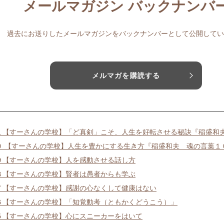
メールマガジン バックナンバ
過去にお送りしたメールマガジンをバックナンバーとして公開してい
メルマガを購読する
１【すーさんの学校】「ど真剣」こそ、人生を好転させる秘訣『稲盛和
０ 【すーさんの学校】人生を豊かにする生き方『稲盛和夫 魂の言葉１
９【すーさんの学校】人を感動させる話し方
８【すーさんの学校】賢者は愚者からも学ぶ
７【すーさんの学校】感謝の心なくして健康はない
６【すーさんの学校】「知覚動考（ともかくどうこう）」
５【すーさんの学校】心にスニーカーをはいて