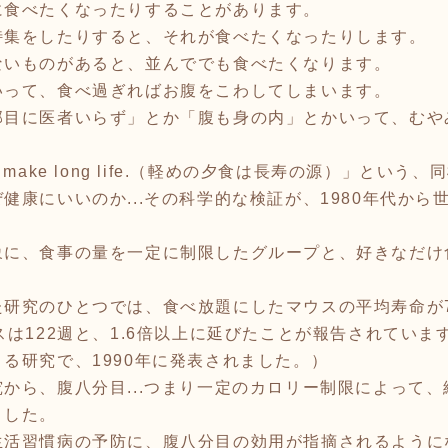
に食べたくなったりすることがあります。
特集をしたりすると、それが食べたくなったりします。
ないものがあると、並んででも食べたくなります。
って、食べ過ぎればお腹をこわしてしまいます。
部目に医者いらず」とか「腹も身の内」とかいって、むや
ers make long life.（軽めの夕食は長寿の源）」と
康にいいのか...その科学的な検証が、1980年代から
象に、食事の量を一定に制限したグループと、好きなだけ
研究のひとつでは、食べ放題にしたマウスの平均寿命が7
スは122週と、1.6倍以上に延びたことが報告されてい
る研究で、1990年に発表されました。）
から、腹八分目...つまり一定のカロリー制限によって
ました。
生活習慣病の予防に、腹八分目の効用が指摘されるように