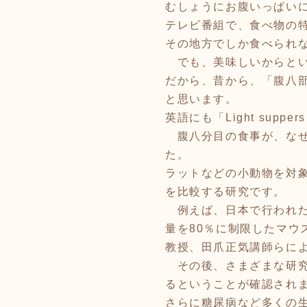
むしょうにお腹いっぱい
テレビ番組で、食べ物の
その地方でしか食べられ
でも、美味しいからとい
だから、昔から、「腹八
と思います。
英語にも「Light supp
腹八分目の食事が、なぜ健
た。
ラットなどの小動物を対
を比較する研究です。
例えば、日本で行われた
量を80％に制限したマウ
教授、田爪正気講師らによ
その後、さまざまな研究
るということが確認され
さらに糖尿病など多くの