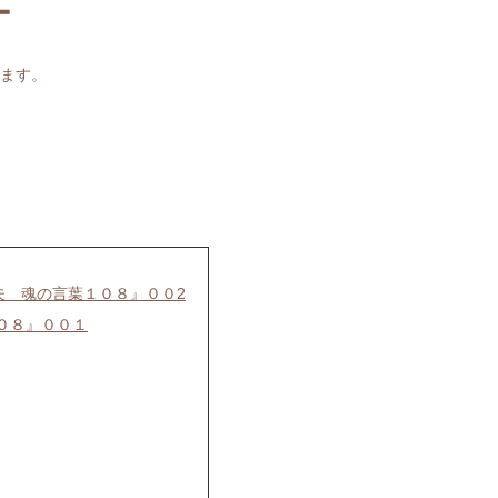
ー
ます。
夫 魂の言葉１０８』００2
０８』００１