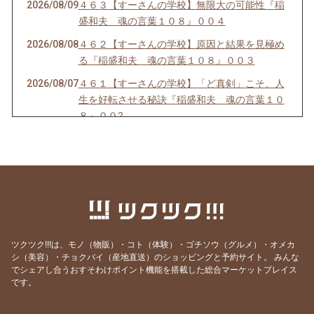
2026/08/09
４６３【すーさんの学校】無限大の可能性『稲
盛和夫 魂の言葉１０８』００４
2026/08/08
４６２【すーさんの学校】原因と結果を見極め
る『稲盛和夫 魂の言葉１０８』００３
2026/08/07
４６１【すーさんの学校】「ど真剣」こそ、人
生を好転させる秘訣『稲盛和夫 魂の言葉１０
８』００2
2026/08/05
４６０ 【すーさんの学校】人生を豊かにする生
き方『稲盛和夫 魂の言葉１０８』００１
2026/08/04
４５９【すーさんの学校】人を感動させる話し
方
2026/08/03
４５８【すーさんの学校】賢者は愚者からも学
ぶ
ツクツク!!!は、モノ（物販）・コト（体験）・ゴチソウ（グルメ）・オメカ
2026/08/02
４５７【すーさんの学校】感謝の心なくして健
シ（美容）・チョクバイ（産地直送）のショッピングと予約サイト。
みんな
でシェアし合うおすそわけポイント機能を搭載した総合マーケットプレイス
康はない
です。
2026/08/01
４５６【すーさんの学校】「知覚動考（ともか
くどうこう）」