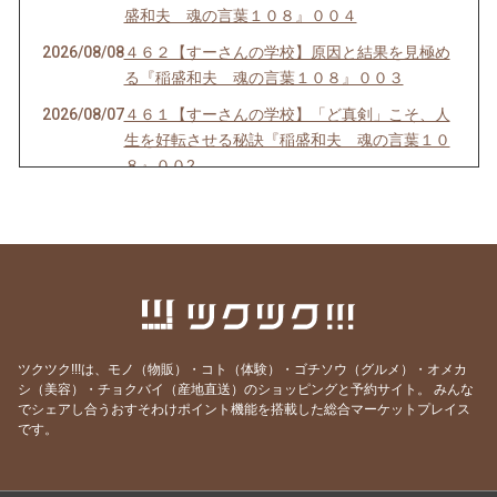
盛和夫 魂の言葉１０８』００４
2026/08/08
４６２【すーさんの学校】原因と結果を見極め
る『稲盛和夫 魂の言葉１０８』００３
2026/08/07
４６１【すーさんの学校】「ど真剣」こそ、人
生を好転させる秘訣『稲盛和夫 魂の言葉１０
８』００2
2026/08/05
４６０ 【すーさんの学校】人生を豊かにする生
き方『稲盛和夫 魂の言葉１０８』００１
2026/08/04
４５９【すーさんの学校】人を感動させる話し
方
2026/08/03
４５８【すーさんの学校】賢者は愚者からも学
ぶ
ツクツク!!!は、モノ（物販）・コト（体験）・ゴチソウ（グルメ）・オメカ
2026/08/02
４５７【すーさんの学校】感謝の心なくして健
シ（美容）・チョクバイ（産地直送）のショッピングと予約サイト。
みんな
でシェアし合うおすそわけポイント機能を搭載した総合マーケットプレイス
康はない
です。
2026/08/01
４５６【すーさんの学校】「知覚動考（ともか
くどうこう）」