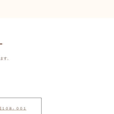
ー
ます。
葉１０８』００１