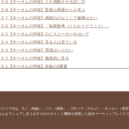
４５９【すーさんの学校】人を感動させる話し方
４５８【すーさんの学校】賢者は愚者からも学ぶ
４５７【すーさんの学校】感謝の心なくして健康はない
４５６【すーさんの学校】「知覚動考（ともかくどうこう）」
４５５【すーさんの学校】心にスニーカーをはいて
４５４【すーさんの学校】見る人は見ている
４５３【すーさんの学校】理屈はいらない
４５２【すーさんの学校】徹底的に見る
４５１【すーさんの学校】失敗の3要素
４５０【すーさんの学校】労働ではなく喜働
４４９【すーさんの学校】物の見方を変える感性
４４８【すーさんの学校】本気なら口に出して言う
４４７【すーさんの学校】世界で一番謝る日本人
４４６【すーさんの学校】掃除は最も簡単な修行法
ツクツク!!!は、モノ（物販）・コト（体験）・ゴチソウ（グルメ）・オメカシ（美
みんなでシェアし合うおすそわけポイント機能を搭載した総合マーケットプレイス
４４５【すーさんの学校】世渡りの秘宝
４４４【すーさんの学校】うまい話には裏がある