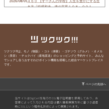
2026/08/05
４６０ 【すーさんの学校】人生を豊かにする生
き方『稲盛和夫 魂の言葉１０８』００１
2026/08/04
４５９【すーさんの学校】人を感動させる話し
方
2026/08/03
４５８【すーさんの学校】賢者は愚者からも学
ぶ
2026/08/02
４５７【すーさんの学校】感謝の心なくして健
康はない
ツクツク!!!は、モノ（物販）・コト（体験）・ゴチソウ（グルメ）・オメカ
2026/08/01
４５６【すーさんの学校】「知覚動考（ともか
シ（美容）・チョクバイ（産地直送）のショッピングと予約サイト。
みんな
でシェアし合うおすそわけポイント機能を搭載した総合マーケットプレイス
くどうこう）」
です。
2026/07/31
４５５【すーさんの学校】心にスニーカーをは
いて
2026/07/30
４５４【すーさんの学校】見る人は見ている
2026/07/29
４５３【すーさんの学校】理屈はいらない
当サイトはDigiCert社発行のSSL電子証明書を使用しており、お
2026/07/27
４５２【すーさんの学校】徹底的に見る
客様によって入力される内容は個人情報保護方針に基づき送信
時にSSLという暗号化技術によって保護されます。
2026/07/26
４５１【すーさんの学校】失敗の3要素