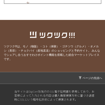
方
2026/08/03
４５８【すーさんの学校】賢者は愚者からも学
ぶ
2026/08/02
４５７【すーさんの学校】感謝の心なくして健
康はない
2026/08/01
４５６【すーさんの学校】「知覚動考（ともか
くどうこう）」
ツクツク!!!は、モノ（物販）・コト（体験）・ゴチソウ（グルメ）・オメカ
2026/07/31
４５５【すーさんの学校】心にスニーカーをは
シ（美容）・チョクバイ（産地直送）のショッピングと予約サイト。
みんな
でシェアし合うおすそわけポイント機能を搭載した総合マーケットプレイス
いて
です。
2026/07/30
４５４【すーさんの学校】見る人は見ている
2026/07/29
４５３【すーさんの学校】理屈はいらない
2026/07/27
４５２【すーさんの学校】徹底的に見る
2026/07/26
４５１【すーさんの学校】失敗の3要素
当サイトはDigiCert社発行のSSL電子証明書を使用しており、お
2026/07/25
４５０【すーさんの学校】労働ではなく喜働
客様によって入力される内容は個人情報保護方針に基づき送信
時にSSLという暗号化技術によって保護されます。
2026/07/24
４４９【すーさんの学校】物の見方を変える感