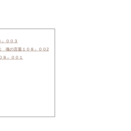
８』００３
夫 魂の言葉１０８』００2
０８』００１