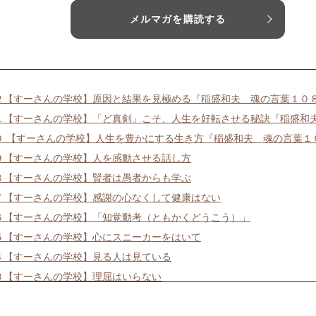
メルマガを購読する
２【すーさんの学校】原因と結果を見極める『稲盛和夫 魂の言葉１０
１【すーさんの学校】「ど真剣」こそ、人生を好転させる秘訣『稲盛和
０ 【すーさんの学校】人生を豊かにする生き方『稲盛和夫 魂の言葉１
９【すーさんの学校】人を感動させる話し方
８【すーさんの学校】賢者は愚者からも学ぶ
７【すーさんの学校】感謝の心なくして健康はない
６【すーさんの学校】「知覚動考（ともかくどうこう）」
５【すーさんの学校】心にスニーカーをはいて
４【すーさんの学校】見る人は見ている
３【すーさんの学校】理屈はいらない
２【すーさんの学校】徹底的に見る