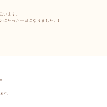
思います。
ンにたった一日になりました。!
ー
ます。