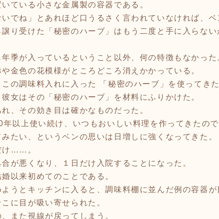
置いている小さな金属製の容器である。
ないでね」とあれほど口うるさく言われていなければ、ベ
ら譲り受けた「秘密のハーブ」はもう二度と手に入らない
。
も年季が入っているということ以外、何の特徴もなかった
赤や金色の花模様がところどころ消えかかっている。
、この調味料入れに入った 「秘密のハーブ」を使ってき
、彼女はその「秘密のハーブ」を材料にふりかけた。
あれ、その効き目は確かなものだった。
30年以上使い続け、いつもおいしい料理を作ってきたの
てみたい、というベンの思いは日増しに強くなってきた。
だけ……。
具合が悪くなり、１日だけ入院することになった。
結婚以来初めてのことである。
めようとキッチンに入ると、調味料棚に並んだ例の容器が
そこに目が吸い寄せられた。
の、また視線が戻ってしまう。