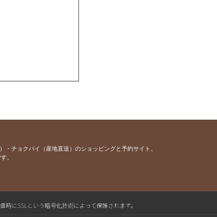
容）・チョクバイ（産地直送）のショッピングと予約サイト。
です。
送信時にSSLという暗号化技術によって保護されます。