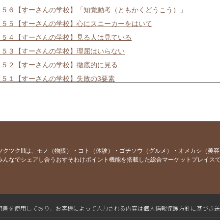
４５６【すーさんの学校】「知覚動考（ともかくどうこう）」
４５５【すーさんの学校】心にスニーカーをはいて
４５４【すーさんの学校】見る人は見ている
４５３【すーさんの学校】理屈はいらない
４５２【すーさんの学校】徹底的に見る
４５１【すーさんの学校】失敗の3要素
４５０【すーさんの学校】労働ではなく喜働
４４９【すーさんの学校】物の見方を変える感性
４４８【すーさんの学校】本気なら口に出して言う
４４７【すーさんの学校】世界で一番謝る日本人
４４６【すーさんの学校】掃除は最も簡単な修行法
ツクツク!!!は、モノ（物販）・コト（体験）・ゴチソウ（グルメ）・オメカシ（美
みんなでシェアし合うおすそわけポイント機能を搭載した総合マーケットプレイス
４４５【すーさんの学校】世渡りの秘宝
４４４【すーさんの学校】うまい話には裏がある
４４３【すーさんの学校】縁尋機妙・多逢聖因
４４２【すーさんの学校】日本の本当の大黒柱は庶民
L電子証明書を使用しており、お客様によって入力される内容は個人情報保護方針に基づき
４４１【すーさんの学校】現状維持は維持ではない