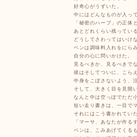
好奇心がうずいた。
中にはどんなものが入っ
「秘密のハーブ」の正体
あとどれくらい残ってい
どうしてさわってはいけ
ベンは調味料入れをにら
自分の心に問いかけた。
見るべきか、見るべきで
彼はそしてついに、こら
中身をこぼさないよう、
そして、大きく目を見開
なんと中は空っぽでただ
短い走り書きは、一目で
それにはこう書かれてい
「マーサ、あなたが作る
ベンは、こみあげてくる