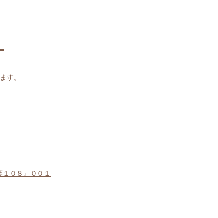
ー
ます。
葉１０８』００１