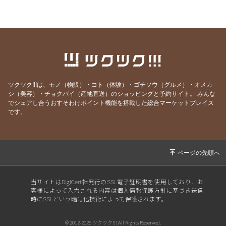
康はない
2026/08/01
４５６【すーさんの学校】「知覚動考（ともか
くどうこう）」
2026/07/31
４５５【すーさんの学校】心にスニーカーをは
いて
2026/07/30
４５４【すーさんの学校】見る人は見ている
ツクツク!!!は、モノ（物販）・コト（体験）・ゴチソウ（グルメ）・オメカ
シ（美容）・チョクバイ（産地直送）のショッピングと予約サイト。
みんな
2026/07/29
４５３【すーさんの学校】理屈はいらない
でシェアし合うおすそわけポイント機能を搭載した総合マーケットプレイス
です。
2026/07/27
４５２【すーさんの学校】徹底的に見る
2026/07/26
４５１【すーさんの学校】失敗の3要素
2026/07/25
４５０【すーさんの学校】労働ではなく喜働
2026/07/24
４４９【すーさんの学校】物の見方を変える感
性
当サイトはDigiCert社発行のSSL電子証明書を使用しており、お
客様によって入力される内容は個人情報保護方針に基づき送信
2026/07/23
４４８【すーさんの学校】本気なら口に出して
時にSSLという暗号化技術によって保護されます。
言う
2026/07/22
４４７【すーさんの学校】世界で一番謝る日本
© 2012-2026 ツクツク!!! All Rights Reserved.