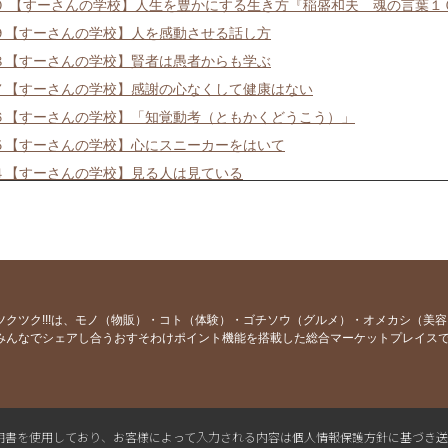
０ 【すーさんの学校】人生を豊かにする生き方『稲盛和夫 魂の言葉１
９【すーさんの学校】人を感動させる話し方
８【すーさんの学校】賢者は愚者からも学ぶ
７【すーさんの学校】感謝の心なくして健康はない
６【すーさんの学校】「知覚動考（ともかくどうこう）」
５【すーさんの学校】心にスニーカーをはいて
４【すーさんの学校】見る人は見ている
３【すーさんの学校】理屈はいらない
２【すーさんの学校】徹底的に見る
１【すーさんの学校】失敗の3要素
０【すーさんの学校】労働ではなく喜働
９【すーさんの学校】物の見方を変える感性
ツクツク!!!は、モノ（物販）・コト（体験）・ゴチソウ（グルメ）・オメカシ（美
みんなでシェアし合うおすそわけポイント機能を搭載した総合マーケットプレイス
８【すーさんの学校】本気なら口に出して言う
７【すーさんの学校】世界で一番謝る日本人
６【すーさんの学校】掃除は最も簡単な修行法
５【すーさんの学校】世渡りの秘宝
L電子証明書を使用しており、お客様によって入力される内容は個人情報保護方針に基づき