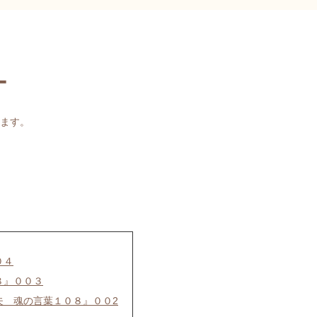
ー
ます。
０４
８』００３
夫 魂の言葉１０８』００2