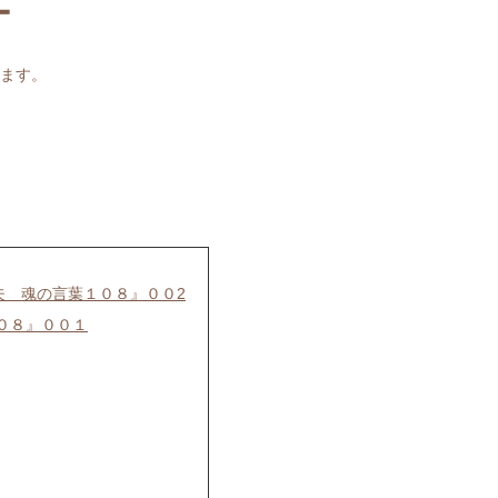
ー
ます。
夫 魂の言葉１０８』００2
０８』００１