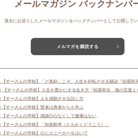
メールマガジン バックナンバ
過去にお送りしたメールマガジンをバックナンバーとして公開してい
メルマガを購読する
１【すーさんの学校】「ど真剣」こそ、人生を好転させる秘訣『稲盛和
０ 【すーさんの学校】人生を豊かにする生き方『稲盛和夫 魂の言葉１
９【すーさんの学校】人を感動させる話し方
８【すーさんの学校】賢者は愚者からも学ぶ
７【すーさんの学校】感謝の心なくして健康はない
６【すーさんの学校】「知覚動考（ともかくどうこう）」
５【すーさんの学校】心にスニーカーをはいて