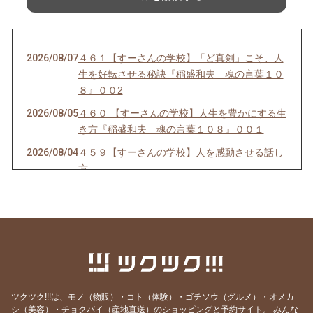
2026/08/07
４６１【すーさんの学校】「ど真剣」こそ、人
生を好転させる秘訣『稲盛和夫 魂の言葉１０
８』００2
2026/08/05
４６０ 【すーさんの学校】人生を豊かにする生
き方『稲盛和夫 魂の言葉１０８』００１
2026/08/04
４５９【すーさんの学校】人を感動させる話し
方
2026/08/03
４５８【すーさんの学校】賢者は愚者からも学
ぶ
2026/08/02
４５７【すーさんの学校】感謝の心なくして健
康はない
2026/08/01
４５６【すーさんの学校】「知覚動考（ともか
くどうこう）」
ツクツク!!!は、モノ（物販）・コト（体験）・ゴチソウ（グルメ）・オメカ
2026/07/31
４５５【すーさんの学校】心にスニーカーをは
シ（美容）・チョクバイ（産地直送）のショッピングと予約サイト。
みんな