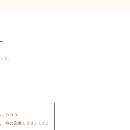
ー
ます。
８』００３
夫 魂の言葉１０８』００2