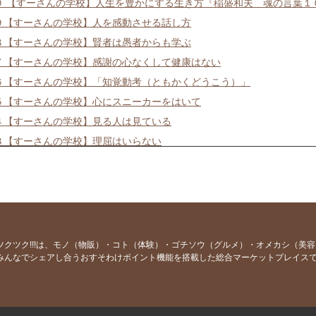
０ 【すーさんの学校】人生を豊かにする生き方『稲盛和夫 魂の言葉１
９【すーさんの学校】人を感動させる話し方
８【すーさんの学校】賢者は愚者からも学ぶ
７【すーさんの学校】感謝の心なくして健康はない
６【すーさんの学校】「知覚動考（ともかくどうこう）」
５【すーさんの学校】心にスニーカーをはいて
４【すーさんの学校】見る人は見ている
３【すーさんの学校】理屈はいらない
２【すーさんの学校】徹底的に見る
１【すーさんの学校】失敗の3要素
０【すーさんの学校】労働ではなく喜働
９【すーさんの学校】物の見方を変える感性
８【すーさんの学校】本気なら口に出して言う
ツクツク!!!は、モノ（物販）・コト（体験）・ゴチソウ（グルメ）・オメカシ（美
みんなでシェアし合うおすそわけポイント機能を搭載した総合マーケットプレイス
７【すーさんの学校】世界で一番謝る日本人
６【すーさんの学校】掃除は最も簡単な修行法
５【すーさんの学校】世渡りの秘宝