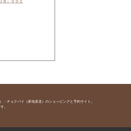
０８』００１
容）・チョクバイ（産地直送）のショッピングと予約サイト。
です。