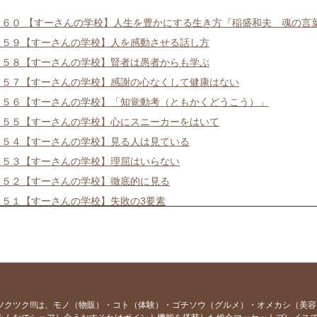
４６０ 【すーさんの学校】人生を豊かにする生き方『稲盛和夫 魂の言
４５９【すーさんの学校】人を感動させる話し方
４５８【すーさんの学校】賢者は愚者からも学ぶ
４５７【すーさんの学校】感謝の心なくして健康はない
４５６【すーさんの学校】「知覚動考（ともかくどうこう）」
４５５【すーさんの学校】心にスニーカーをはいて
４５４【すーさんの学校】見る人は見ている
４５３【すーさんの学校】理屈はいらない
４５２【すーさんの学校】徹底的に見る
４５１【すーさんの学校】失敗の3要素
４５０【すーさんの学校】労働ではなく喜働
４４９【すーさんの学校】物の見方を変える感性
４４８【すーさんの学校】本気なら口に出して言う
４４７【すーさんの学校】世界で一番謝る日本人
４４６【すーさんの学校】掃除は最も簡単な修行法
ツクツク!!!は、モノ（物販）・コト（体験）・ゴチソウ（グルメ）・オメカシ（美