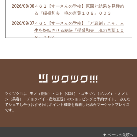
2026/08/08
４６２【すーさんの学校】原因と結果を見極め
る『稲盛和夫 魂の言葉１０８』００３
2026/08/07
４６１【すーさんの学校】「ど真剣」こそ、人
生を好転させる秘訣『稲盛和夫 魂の言葉１０
８』００2
2026/08/05
４６０ 【すーさんの学校】人生を豊かにする生
き方『稲盛和夫 魂の言葉１０８』００１
2026/08/04
４５９【すーさんの学校】人を感動させる話し
方
2026/08/03
４５８【すーさんの学校】賢者は愚者からも学
ぶ
ツクツク!!!は、モノ（物販）・コト（体験）・ゴチソウ（グルメ）・オメカ
2026/08/02
４５７【すーさんの学校】感謝の心なくして健
シ（美容）・チョクバイ（産地直送）のショッピングと予約サイト。
みんな
でシェアし合うおすそわけポイント機能を搭載した総合マーケットプレイス
康はない
です。
2026/08/01
４５６【すーさんの学校】「知覚動考（ともか
くどうこう）」
2026/07/31
４５５【すーさんの学校】心にスニーカーをは