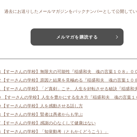
過去にお送りしたメールマガジンをバックナンバーとして公開してい
メルマガを購読する
３【すーさんの学校】無限大の可能性『稲盛和夫 魂の言葉１０８』０
２【すーさんの学校】原因と結果を見極める『稲盛和夫 魂の言葉１０
１【すーさんの学校】「ど真剣」こそ、人生を好転させる秘訣『稲盛和
０ 【すーさんの学校】人生を豊かにする生き方『稲盛和夫 魂の言葉１
９【すーさんの学校】人を感動させる話し方
８【すーさんの学校】賢者は愚者からも学ぶ
７【すーさんの学校】感謝の心なくして健康はない
６【すーさんの学校】「知覚動考（ともかくどうこう）」