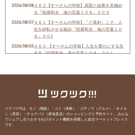
2026/08/08
４６２【すーさんの学校】原因と結果を見極め
る『稲盛和夫 魂の言葉１０８』００３
2026/08/07
４６１【すーさんの学校】「ど真剣」こそ、人
生を好転させる秘訣『稲盛和夫 魂の言葉１０
８』００2
2026/08/05
４６０ 【すーさんの学校】人生を豊かにする生
き方『稲盛和夫 魂の言葉１０８』００１
2026/08/04
４５９【すーさんの学校】人を感動させる話し
方
2026/08/03
４５８【すーさんの学校】賢者は愚者からも学
ぶ
2026/08/02
４５７【すーさんの学校】感謝の心なくして健
康はない
ツクツク!!!は、モノ（物販）・コト（体験）・ゴチソウ（グルメ）・オメカ
2026/08/01
４５６【すーさんの学校】「知覚動考（ともか
シ（美容）・チョクバイ（産地直送）のショッピングと予約サイト。
みんな
でシェアし合うおすそわけポイント機能を搭載した総合マーケットプレイス
くどうこう）」
です。
2026/07/31
４５５【すーさんの学校】心にスニーカーをは