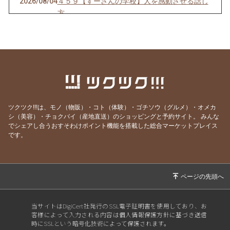
2026/08/04
４５９【すーさんの学校】人を感動させる話し
方
2026/08/03
４５８【すーさんの学校】賢者は愚者からも学
ぶ
2026/08/02
４５７【すーさんの学校】感謝の心なくして健
康はない
2026/08/01
４５６【すーさんの学校】「知覚動考（ともか
くどうこう）」
ツクツク!!!は、モノ（物販）・コト（体験）・ゴチソウ（グルメ）・オメカ
2026/07/31
４５５【すーさんの学校】心にスニーカーをは
シ（美容）・チョクバイ（産地直送）のショッピングと予約サイト。
みんな
でシェアし合うおすそわけポイント機能を搭載した総合マーケットプレイス
いて
です。
2026/07/30
４５４【すーさんの学校】見る人は見ている
2026/07/29
４５３【すーさんの学校】理屈はいらない
2026/07/27
４５２【すーさんの学校】徹底的に見る
2026/07/26
４５１【すーさんの学校】失敗の3要素
当サイトはDigiCert社発行のSSL電子証明書を使用しており、お
2026/07/25
４５０【すーさんの学校】労働ではなく喜働
客様によって入力される内容は個人情報保護方針に基づき送信
時にSSLという暗号化技術によって保護されます。
2026/07/24
４４９【すーさんの学校】物の見方を変える感