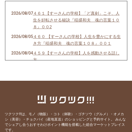
2026/08/07
４６１【すーさんの学校】「ど真剣」こそ、人
生を好転させる秘訣『稲盛和夫 魂の言葉１０
８』００2
2026/08/05
４６０ 【すーさんの学校】人生を豊かにする生
き方『稲盛和夫 魂の言葉１０８』００１
2026/08/04
４５９【すーさんの学校】人を感動させる話し
方
2026/08/03
４５８【すーさんの学校】賢者は愚者からも学
ぶ
2026/08/02
４５７【すーさんの学校】感謝の心なくして健
康はない
2026/08/01
４５６【すーさんの学校】「知覚動考（ともか
くどうこう）」
ツクツク!!!は、モノ（物販）・コト（体験）・ゴチソウ（グルメ）・オメカ
2026/07/31
４５５【すーさんの学校】心にスニーカーをは
シ（美容）・チョクバイ（産地直送）のショッピングと予約サイト。
みんな
でシェアし合うおすそわけポイント機能を搭載した総合マーケットプレイス
いて
です。