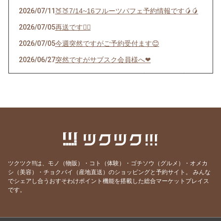
2026/07/11
🍑🍑7/14~16フルーツパフェ予約情報です🥭🥭
2026/07/05
再送です🙇‍♀️
2026/07/05
今週突然ですがご予約受付ます😊
2026/06/27
突然ですがサブスク会員様へ❤︎
2026/06/22
インスタストーリーズにあげたパフェの件🍊
2026/06/12
サブスクチケットで応援してくださる皆様限定
配信
2026/05/22
🍎5/29(金) AMAINOで1日限定マルシェ開催し
ます🍎
2026/05/13
6/16算命学鑑定をご予約のお客様へ
ツクツク!!!は、モノ（物販）・コト（体験）・ゴチソウ（グルメ）・オメカ
2026/05/03
🍓今シーズンラスト！苺パフェご予約受付スタ
シ（美容）・チョクバイ（産地直送）のショッピングと予約サイト。
みんな
ートご案内
でシェアし合うおすそわけポイント機能を搭載した総合マーケットプレイス
です。
2026/04/28
はやしのマルシェWSご予約ありがとうござい
ます
2026/04/28
第6回はやしのマルシェは4/29🍀