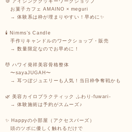
🍪 アイシングクッキーワークショップ
お菓子カフェ AMAINO × meguri
→ 体験系は枠が埋まりやすい！早めに✨
🕯️ Nimms's Candle
手作りキャンドルのワークショップ・販売
→ 数量限定なのでお早めに！
💆 ハワイ発祥美容骨格整体
〜sayaJUGAH〜
→ 耳つぼジュエリーも人気！当日枠争奪戦かも
🌿 美容カイロプラクティック ふわり-fuwari-
→ 体験施術は予約がスムーズ♪
✨ Happyの小部屋（アクセスバーズ）
頭のツボに優しく触れるだけで