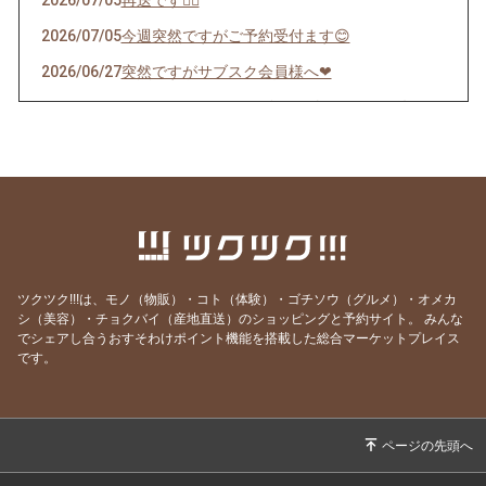
2026/07/05
再送です🙇‍♀️
2026/07/05
今週突然ですがご予約受付ます😊
2026/06/27
突然ですがサブスク会員様へ❤︎
2026/06/22
インスタストーリーズにあげたパフェの件🍊
2026/06/12
サブスクチケットで応援してくださる皆様限定
配信
2026/05/22
🍎5/29(金) AMAINOで1日限定マルシェ開催し
ます🍎
2026/05/13
6/16算命学鑑定をご予約のお客様へ
ツクツク!!!は、モノ（物販）・コト（体験）・ゴチソウ（グルメ）・オメカ
2026/05/03
🍓今シーズンラスト！苺パフェご予約受付スタ
シ（美容）・チョクバイ（産地直送）のショッピングと予約サイト。
みんな
ートご案内
でシェアし合うおすそわけポイント機能を搭載した総合マーケットプレイス
です。
2026/04/28
はやしのマルシェWSご予約ありがとうござい
ます
2026/04/28
第6回はやしのマルシェは4/29🍀
2026/04/18
苺パフェ4/28〜5/8までのお知らせです