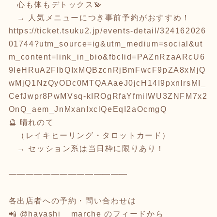
心も体もデトックス💫
→ 人気メニューにつき事前予約がおすすめ！
https://ticket.tsuku2.jp/events-detail/324162026
01744?utm_source=ig&utm_medium=social&ut
m_content=link_in_bio&fbclid=PAZnRzaARcU6
9leHRuA2FlbQIxMQBzcnRjBmFwcF9pZA8xMjQ
wMjQ1NzQyODc0MTQAAaeJ0jcH14I9pxnlrsMI_
CefJwpr8PwMVsq-kIROgRfaYfmilWU3ZNFM7x2
OnQ_aem_JnMxanIxclQeEqI2aOcmgQ
🔮 晴れのて
（レイキヒーリング・タロットカード）
→ セッション系は当日枠に限りあり！
━━━━━━━━━━━━━━
各出店者への予約・問い合わせは
📲 @hayashi__marche のフィードから