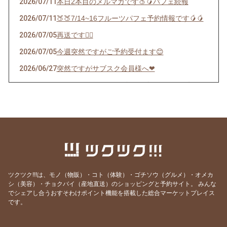
2026/07/11
本日2本目のメルマガです🍑🥭パフェ続報
2026/07/11
🍑🍑7/14~16フルーツパフェ予約情報です🥭🥭
2026/07/05
再送です🙇‍♀️
2026/07/05
今週突然ですがご予約受付ます😊
2026/06/27
突然ですがサブスク会員様へ❤︎
2026/06/22
インスタストーリーズにあげたパフェの件🍊
2026/06/12
サブスクチケットで応援してくださる皆様限定
配信
2026/05/22
🍎5/29(金) AMAINOで1日限定マルシェ開催し
ます🍎
2026/05/13
6/16算命学鑑定をご予約のお客様へ
ツクツク!!!は、モノ（物販）・コト（体験）・ゴチソウ（グルメ）・オメカ
2026/05/03
🍓今シーズンラスト！苺パフェご予約受付スタ
シ（美容）・チョクバイ（産地直送）のショッピングと予約サイト。
みんな
ートご案内
でシェアし合うおすそわけポイント機能を搭載した総合マーケットプレイス
です。
2026/04/28
はやしのマルシェWSご予約ありがとうござい
ます