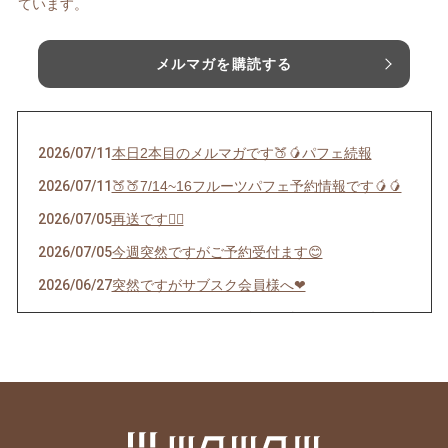
ています。
メルマガを購読する
2026/07/11
本日2本目のメルマガです🍑🥭パフェ続報
2026/07/11
🍑🍑7/14~16フルーツパフェ予約情報です🥭🥭
2026/07/05
再送です🙇‍♀️
2026/07/05
今週突然ですがご予約受付ます😊
2026/06/27
突然ですがサブスク会員様へ❤︎
2026/06/22
インスタストーリーズにあげたパフェの件🍊
2026/06/12
サブスクチケットで応援してくださる皆様限定
配信
2026/05/22
🍎5/29(金) AMAINOで1日限定マルシェ開催し
ます🍎