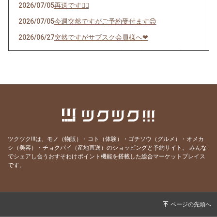
2026/07/05
再送です🙇‍♀️
2026/07/05
今週突然ですがご予約受付ます😊
2026/06/27
突然ですがサブスク会員様へ❤︎
2026/06/22
インスタストーリーズにあげたパフェの件🍊
2026/06/12
サブスクチケットで応援してくださる皆様限定
配信
2026/05/22
🍎5/29(金) AMAINOで1日限定マルシェ開催し
ます🍎
2026/05/13
6/16算命学鑑定をご予約のお客様へ
ツクツク!!!は、モノ（物販）・コト（体験）・ゴチソウ（グルメ）・オメカ
2026/05/03
🍓今シーズンラスト！苺パフェご予約受付スタ
シ（美容）・チョクバイ（産地直送）のショッピングと予約サイト。
みんな
ートご案内
でシェアし合うおすそわけポイント機能を搭載した総合マーケットプレイス
です。
2026/04/28
はやしのマルシェWSご予約ありがとうござい
ます
2026/04/28
第6回はやしのマルシェは4/29🍀
2026/04/18
苺パフェ4/28〜5/8までのお知らせです