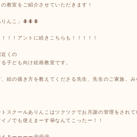
メの教室をご紹介させていただきます！
りんこ」🐜🐜🐜
！！！！アントに続きこちらも！！！！！
館近くの
する子ども向け絵画教室です。
方、絵の描き方を教えてくださる先生、先生のご家族、み
ートスクールありんこはツクツクでお月謝の管理をされて
マイノでも使えまーす🤩なんてこったー！！
るーーーー🤩🤩🤩