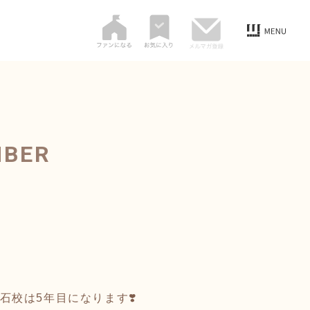
MBER
🐜明石校は5年目になります❣️