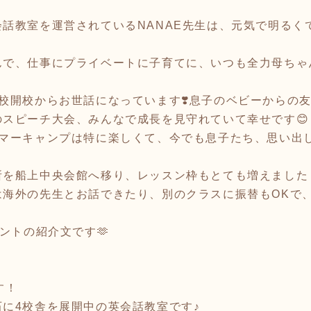
話教室を運営されているNANAE先生は、元気で明るく
で、仕事にプライベートに子育てに、いつも全力母ちゃん
校開校からお世話になっています❣️息子のベビーからの
スピーチ大会、みんなで成長を見守れていて幸せです😊
サマーキャンプは特に楽しくて、今でも息子たち、思い出
所を船上中央会館へ移り、レッスン枠もとても増えました
は海外の先生とお話できたり、別のクラスに振替もOKで
ントの紹介文です🫶
です！
に4校舎を展開中の英会話教室です♪