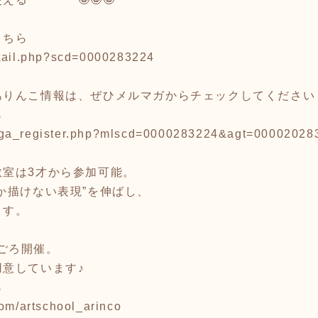
こちら
etail.php?scd=0000283224
りんこ情報は、ぜひメルマガからチェックしてください
ら
aga_register.php?mlscd=0000283224&agt=00002028
教室は3才から参加可能。
か描けない表現”を伸ばし、
ます。
0ごろ開催。
意しています♪
ら
com/artschool_arinco