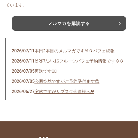
ています。
メルマガを購読する
2026/07/11
本日2本目のメルマガです🍑🥭パフェ続報
2026/07/11
🍑🍑7/14~16フルーツパフェ予約情報です🥭🥭
2026/07/05
再送です🙇‍♀️
2026/07/05
今週突然ですがご予約受付ます😊
2026/06/27
突然ですがサブスク会員様へ❤︎
2026/06/22
インスタストーリーズにあげたパフェの件🍊
2026/06/12
サブスクチケットで応援してくださる皆様限定
配信
2026/05/22
🍎5/29(金) AMAINOで1日限定マルシェ開催し
ます🍎