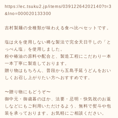
https://ec.tsuku2.jp/items/03912264202140?t=3
&Ino=000020133300
吉村製麺の全種類が味わえる食べ比べセットです。
塩は火を使用しない稀な製法で完全天日干しの「と
っぺん塩」を使用しました。
粉や椿油の原料や配合と、製造工程にこだわり一本
一本丁寧に製造しております。
贈り物はもちろん、普段から五島手延うどんをおい
しくお召し上がりたい方へおすすめです。
〜贈り物にもどうぞ〜
御中元・御歳暮のほか、法要・忌明・快気祝のお返
しなどにもご利用いただけるよう、無料で熨斗や包
装を承っております。お気軽にご相談ください。