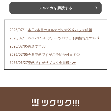
メルマガを購読する
2026/07/11
本日2本目のメルマガです🍑🥭パフェ続報
2026/07/11
🍑🍑7/14~16フルーツパフェ予約情報です🥭🥭
2026/07/05
再送です🙇‍♀️
2026/07/05
今週突然ですがご予約受付ます😊
2026/06/27
突然ですがサブスク会員様へ❤︎
2026/06/22
インスタストーリーズにあげたパフェの件🍊
2026/06/12
サブスクチケットで応援してくださる皆様限定
配信
2026/05/22
🍎5/29(金) AMAINOで1日限定マルシェ開催し
ます🍎
2026/05/13
6/16算命学鑑定をご予約のお客様へ