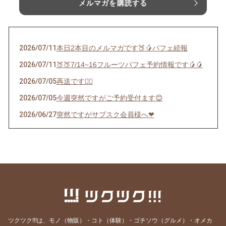
メルマガを購読する
2026/07/11
本日2本目のメルマガです🍑🥭パフェ続報
2026/07/11
🍑🍑7/14~16フルーツパフェ予約情報です🥭🥭
2026/07/05
再送です🙇‍♀️
2026/07/05
今週突然ですがご予約受付ます😊
2026/06/27
突然ですがサブスク会員様へ❤︎
2026/06/22
インスタストーリーズにあげたパフェの件🍊
2026/06/12
サブスクチケットで応援してくださる皆様限定
配信
2026/05/22
🍎5/29(金) AMAINOで1日限定マルシェ開催し
ます🍎
2026/05/13
6/16算命学鑑定をご予約のお客様へ
ツクツク!!!は、モノ（物販）・コト（体験）・ゴチソウ（グルメ）・オメカ
2026/05/03
🍓今シーズンラスト！苺パフェご予約受付スタ