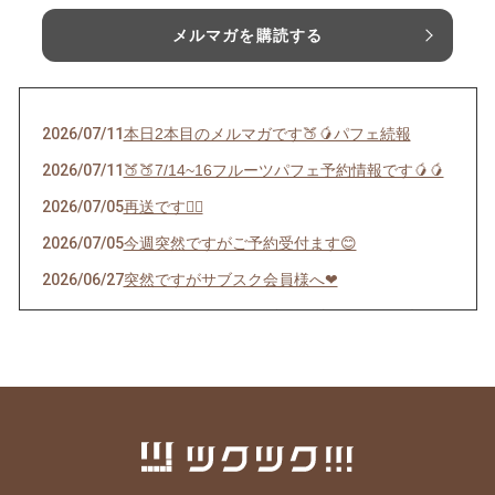
メルマガを購読する
2026/07/11
本日2本目のメルマガです🍑🥭パフェ続報
2026/07/11
🍑🍑7/14~16フルーツパフェ予約情報です🥭🥭
2026/07/05
再送です🙇‍♀️
2026/07/05
今週突然ですがご予約受付ます😊
2026/06/27
突然ですがサブスク会員様へ❤︎
2026/06/22
インスタストーリーズにあげたパフェの件🍊
2026/06/12
サブスクチケットで応援してくださる皆様限定
配信
2026/05/22
🍎5/29(金) AMAINOで1日限定マルシェ開催し
ます🍎
2026/05/13
6/16算命学鑑定をご予約のお客様へ