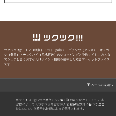
2025/12/14
お待たせしました！🎉当選者の発表です🎊
2025/12/05
メルマガ会員限定のプレゼント抽選のお知らせ
📢
2025/11/29
プレゼント抽選のお知らせ🎁
2025/11/24
メルマガ登録者2,000名突破！おめでとうござ
います🎊
ツクツク!!!は、モノ（物販）・コト（体験）・ゴチソウ（グルメ）・オメカ
2025/11/20
ラヴィサーナより感謝を込めて♪ Vietaポイント
シ（美容）・チョクバイ（産地直送）のショッピングと予約サイト。
みんな
メイク “限定セット” 特別販売！
でシェアし合うおすそわけポイント機能を搭載した総合マーケットプレイス
です。
2025/10/11
紗栄子さんコラボ🎉話題の美顔器《ルミエ》
で“発光肌”体験を✨
2025/10/10
紗栄子肌も夢じゃない！美顔器【ルミエ】
2025/10/05
おうちで叶える“美貯金ケア”💎 数量限定！ルミ
エ購入で豪華プレゼント🎁
当サイトはDigiCert社発行のSSL電子証明書を使用しており、お
2025/10/04
30代からの“肌の貯金”始めませんか？
客様によって入力される内容は個人情報保護方針に基づき送信
時にSSLという暗号化技術によって保護されます。
2025/09/12
マルシェ出店のお知らせ☺︎