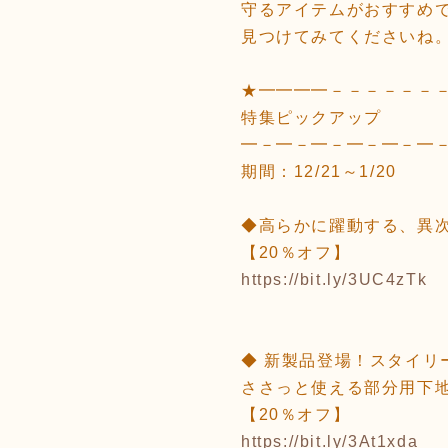
守るアイテムがおすすめ
見つけてみてくださいね
★━━━━－－－－－－
特集ピックアップ
━－━－━－━－━－━
期間：12/21～1/20
◆高らかに躍動する、異次
【20％オフ】
https://bit.ly/3UC4zTk
◆ 新製品登場！スタイリ
ささっと使える部分用下
【20％オフ】
https://bit.ly/3At1xda