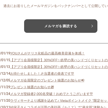
過去にお送りしたメールマガジンをバックナンバーとして公開してい
メルマガを購読する
/01/19
YOUさんがナリス化粧品の最高峰美容液を体感！
/01/15
【アプリ会員様限定】30%OFF✨鉄壁の美ハンドづくりセット
/01/13
【アプリ会員様限定】30%OFF✨鉄壁の美ハンドづくりセット
/12/14
お待たせしました！🎉当選者の発表です🎊
/12/05
メルマガ会員限定のプレゼント抽選のお知らせ📢
/11/29
プレゼント抽選のお知らせ🎁
/11/24
メルマガ登録者2,000名突破！おめでとうございます🎊
/11/20
ラヴィサーナより感謝を込めて♪ Vietaポイントメイク “限定セッ
/10/11
紗栄子さんコラボ🎉話題の美顔器《ルミエ》で“発光肌”体験を✨