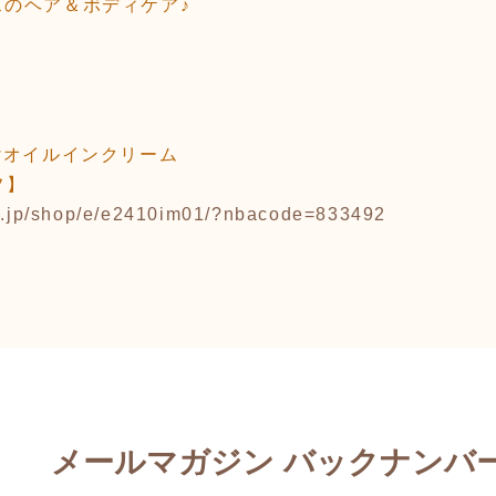
のヘア＆ボディケア♪
リwオイルインクリーム
フ】
ne.jp/shop/e/e2410im01/?nbacode=833492
メールマガジン バックナンバ