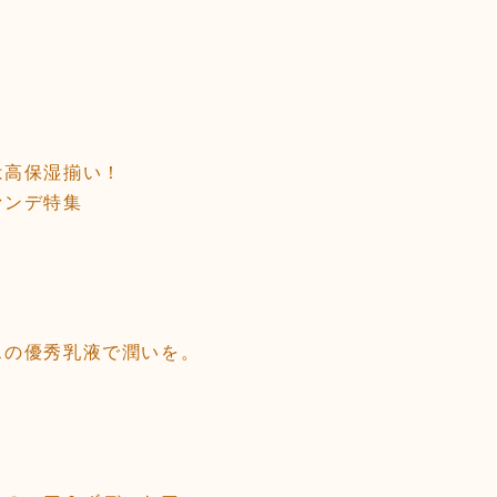
は高保湿揃い！
ァンデ特集
スの優秀乳液で潤いを。