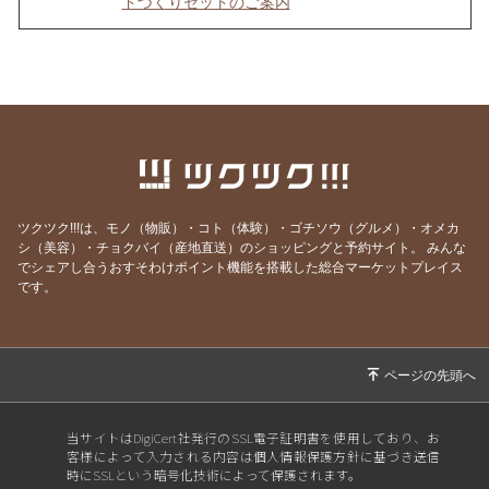
ドづくりセットのご案内
2025/12/14
お待たせしました！🎉当選者の発表です🎊
2025/12/05
メルマガ会員限定のプレゼント抽選のお知らせ
📢
2025/11/29
プレゼント抽選のお知らせ🎁
2025/11/24
メルマガ登録者2,000名突破！おめでとうござ
います🎊
ツクツク!!!は、モノ（物販）・コト（体験）・ゴチソウ（グルメ）・オメカ
2025/11/20
ラヴィサーナより感謝を込めて♪ Vietaポイント
シ（美容）・チョクバイ（産地直送）のショッピングと予約サイト。
みんな
メイク “限定セット” 特別販売！
でシェアし合うおすそわけポイント機能を搭載した総合マーケットプレイス
です。
2025/10/11
紗栄子さんコラボ🎉話題の美顔器《ルミエ》
で“発光肌”体験を✨
2025/10/10
紗栄子肌も夢じゃない！美顔器【ルミエ】
2025/10/05
おうちで叶える“美貯金ケア”💎 数量限定！ルミ
エ購入で豪華プレゼント🎁
当サイトはDigiCert社発行のSSL電子証明書を使用しており、お
2025/10/04
30代からの“肌の貯金”始めませんか？
客様によって入力される内容は個人情報保護方針に基づき送信
時にSSLという暗号化技術によって保護されます。
2025/09/12
マルシェ出店のお知らせ☺︎