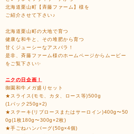
北海道栗山町【斉藤ファーム】様を
ご紹介させて下さい♪
北海道栗山町の大地で育つ
健康な和牛と、その堆肥から育つ
甘くジューシーなアスパラ！
是非、斉藤ファーム様のホームページからムービー
をご覧下さい✨
ニクの日企画！
御園和牛メガ盛りセット
★スライス(モモ、カタ、ロース等)500g
(1パック250g×2)
★ステーキ(リブロースまたはサーロイン)400g〜50
0g(1枚180g〜300g×2枚)
★手ごねハンバーグ(50g×4個)