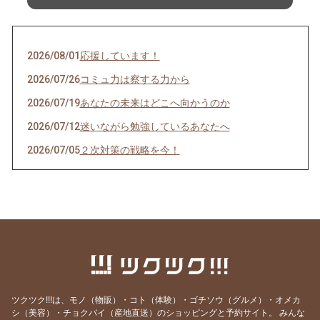
2026/08/01
応援しています！
2026/07/26
コミュ力は察する力から
2026/07/19
あなたの未来はどこへ向かうのか
2026/07/12
迷いながら勉強しているあなたへ
2026/07/05
２次対策の戦略を今！
2026/06/28
マスクの副作用
2026/06/28
正しい１次対策とは
2026/06/21
新講座３つ、公開しました！
2026/06/14
「今しかない」を生きる
2026/06/07
事例が迷子になる理由はSWOTにあり
2026/05/31
鍵は“想像力の衰え
ツクツク!!!は、モノ（物販）・コト（体験）・ゴチソウ（グルメ）・オメカ
シ（美容）・チョクバイ（産地直送）のショッピングと予約サイト。
みんな
2026/05/24
不足の時代を生き抜く“無形の力”