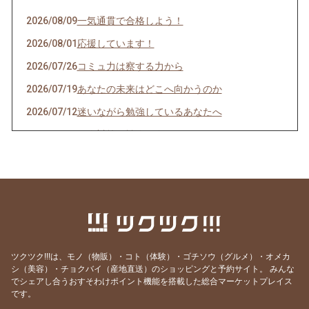
2026/08/09
一気通貫で合格しよう！
2026/08/01
応援しています！
2026/07/26
コミュ力は察する力から
2026/07/19
あなたの未来はどこへ向かうのか
2026/07/12
迷いながら勉強しているあなたへ
2026/07/05
２次対策の戦略を今！
2026/06/28
マスクの副作用
2026/06/28
正しい１次対策とは
2026/06/21
新講座３つ、公開しました！
2026/06/14
「今しかない」を生きる
2026/06/07
事例が迷子になる理由はSWOTにあり
ツクツク!!!は、モノ（物販）・コト（体験）・ゴチソウ（グルメ）・オメカ
シ（美容）・チョクバイ（産地直送）のショッピングと予約サイト。
みんな
2026/05/31
鍵は“想像力の衰え
でシェアし合うおすそわけポイント機能を搭載した総合マーケットプレイス
2026/05/24
不足の時代を生き抜く“無形の力”
です。