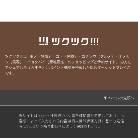
2026/06/28
マスクの副作用
2026/06/28
正しい１次対策とは
2026/06/21
新講座３つ、公開しました！
2026/06/14
「今しかない」を生きる
2026/06/07
事例が迷子になる理由はSWOTにあり
2026/05/31
鍵は“想像力の衰え
ツクツク!!!は、モノ（物販）・コト（体験）・ゴチソウ（グルメ）・オメカ
シ（美容）・チョクバイ（産地直送）のショッピングと予約サイト。
みんな
2026/05/24
不足の時代を生き抜く“無形の力”
でシェアし合うおすそわけポイント機能を搭載した総合マーケットプレイス
2026/05/17
戦略フレームワークは経営の力
です。
2026/05/10
夏までに必須！あなたの“解答手順”は完成して
いますか？
2026/05/03
支援先の成果を最大化する“聴く技術”を学ぼう
2026/04/26
雑草のように強くなるために
当サイトはDigiCert社発行のSSL電子証明書を使用しており、お
客様によって入力される内容は個人情報保護方針に基づき送信
2026/04/19
「思考の癖」が暴れ出す季節
時にSSLという暗号化技術によって保護されます。
2026/04/12
戦略思考が必須になった理由